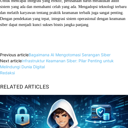
Untuk mencapai integrasi yang efektif, perusahaan harus melakukan audit
sistem yang ada dan memahami celah yang ada. Mengadopsi teknologi terbaru
dan melatih karyawan tentang praktik keamanan terbaik juga sangat penting.
Dengan pendekatan yang tepat, integrasi sistem operasional dengan keamanan
siber dapat menjadi kunci sukses bisnis jangka panjang.
Facebook
X
WhatsApp
Linkedin
Previous article
Bagaimana AI Mengotomasi Serangan Siber
Next article
Infrastruktur Keamanan Siber: Pilar Penting untuk
Melindungi Dunia Digital
Redaksi
RELATED ARTICLES