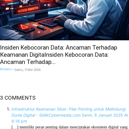
Insiden Kebocoran Data: Ancaman Terhadap
Keamanan Digitalnsiden Kebocoran Data:
Ancaman Terhadap...
Redaksi
-
Sabtu, 9 Mei 2026
3 COMMENTS
Infrastruktur Keamanan Siber: Pilar Penting untuk Melindungi
Dunia Digital - SidikCybermedia.com
Senin, 6 Januari 2025 At
6:16 pm
[…] memiliki peran penting dalam menciptakan ekosistem digital yang