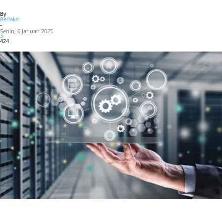
By
Redaksi
-
Senin, 6 Januari 2025
3
424
Facebook
X
WhatsApp
Linkedin