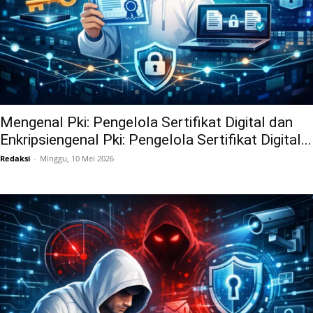
Mengenal Pki: Pengelola Sertifikat Digital dan
Enkripsiengenal Pki: Pengelola Sertifikat Digital...
Redaksi
-
Minggu, 10 Mei 2026