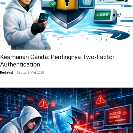
Keamanan Ganda: Pentingnya Two-Factor
Authentication
Redaksi
-
Sabtu, 9 Mei 2026