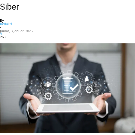
Siber
By
Redaksi
-
Jumat, 3 Januari 2025
4
268