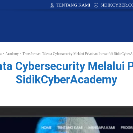
TENTANG KAMI
SIDIKCYBER.C
CYBER SECURITY
ACADEMY
PUBLIC POLIC
a
Academy
Transformasi Talenta Cybersecurity Melalui Pelatihan Inovatif di SidikCyber
ta Cybersecurity Melalui Pe
SidikCyberAcademy
Facebook
X