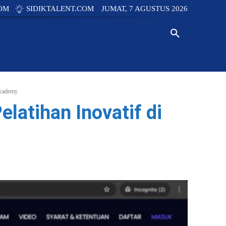
OM
SIDIKTALENT.COM
JUMAT, 7 AGUSTUS 2026
Y
TECH
INNOVATION
NEWS
Academy
latihan Inovatif di
WhatsApp
Linkedin
Copy URL