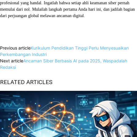
profesional yang handal. Ingatlah bahwa setiap ahli keamanan siber pernah
memulai dari nol. Mulailah langkah pertama Anda hari ini, dan jadilah bagian
dari perjuangan global melawan ancaman digital.
Facebook
X
WhatsApp
Linkedin
Previous article
Kurikulum Pendidikan Tinggi Perlu Menyesuaikan
Perkembangan Industri
Next article
Ancaman Siber Berbasis AI pada 2025, Waspadalah
Redaksi
RELATED ARTICLES