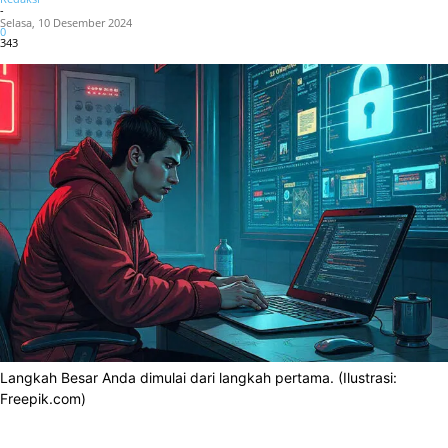
-
Selasa, 10 Desember 2024
0
343
Langkah Besar Anda dimulai dari langkah pertama. (Ilustrasi:
Freepik.com)
Facebook
X
WhatsApp
Linkedin