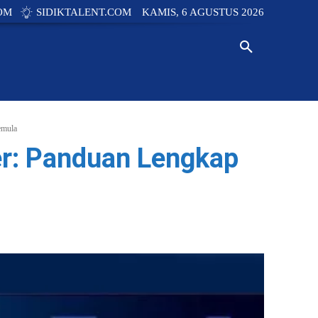
OM
SIDIKTALENT.COM
KAMIS, 6 AGUSTUS 2026
Y
TECH
INNOVATION
NEWS
emula
r: Panduan Lengkap
WhatsApp
Linkedin
Copy URL