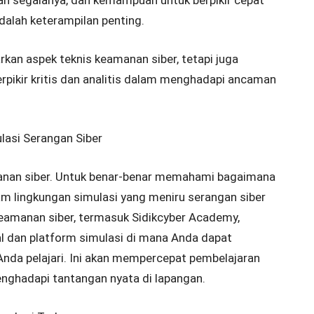
lah segalanya, dan kemampuan untuk berpikir cepat
alah keterampilan penting.
kan aspek teknis keamanan siber, tetapi juga
ikir kritis dan analitis dalam menghadapi ancaman
lasi Serangan Siber
manan siber. Untuk benar-benar memahami bagaimana
am lingkungan simulasi yang meniru serangan siber
eamanan siber, termasuk Sidikcyber Academy,
l dan platform simulasi di mana Anda dapat
nda pelajari. Ini akan mempercepat pembelajaran
ghadapi tantangan nyata di lapangan.