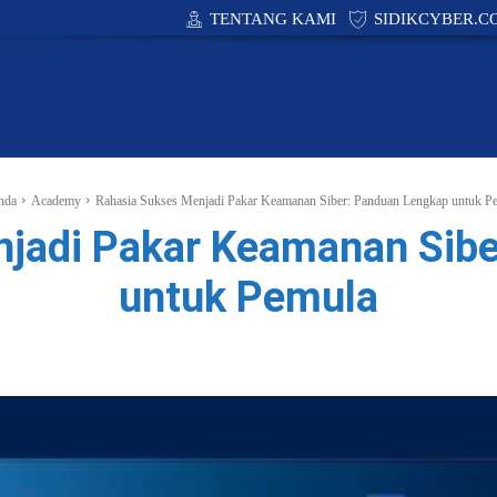
TENTANG KAMI
SIDIKCYBER.C
CYBER SECURITY
ACADEMY
PUBLIC POLIC
nda
Academy
Rahasia Sukses Menjadi Pakar Keamanan Siber: Panduan Lengkap untuk P
njadi Pakar Keamanan Sibe
untuk Pemula
Facebook
X