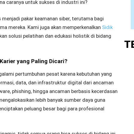
 caranya untuk sukses di industri ini?
s menjadi pakar keamanan siber, terutama bagi
tama mereka. Kami juga akan memperkenalkan
Sidik
an solusi pelatihan dan edukasi holistik di bidang
T
rier yang Paling Dicari?
galami pertumbuhan pesat karena kebutuhan yang
masi, data, dan infrastruktur digital dari ancaman
ware, phishing, hingga ancaman berbasis kecerdasan
mengalokasikan lebih banyak sumber daya guna
menciptakan peluang besar bagi para profesional
inamis, tidak semua orang bisa sukses di bidang ini