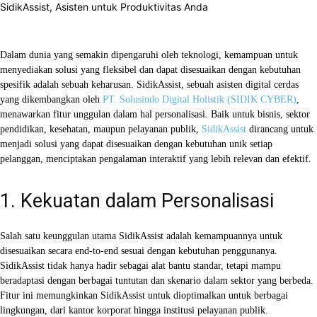
SidikAssist, Asisten untuk Produktivitas Anda
Facebook
X
WhatsApp
Linkedin
Dalam dunia yang semakin dipengaruhi oleh teknologi, kemampuan untuk
menyediakan solusi yang fleksibel dan dapat disesuaikan dengan kebutuhan
spesifik adalah sebuah keharusan. SidikAssist, sebuah asisten digital cerdas
yang dikembangkan oleh
PT. Solusindo Digital Holistik (SIDIK CYBER)
,
menawarkan fitur unggulan dalam hal personalisasi. Baik untuk bisnis, sektor
pendidikan, kesehatan, maupun pelayanan publik,
SidikAssist
dirancang untuk
menjadi solusi yang dapat disesuaikan dengan kebutuhan unik setiap
pelanggan, menciptakan pengalaman interaktif yang lebih relevan dan efektif.
1. Kekuatan dalam Personalisasi
Salah satu keunggulan utama SidikAssist adalah kemampuannya untuk
disesuaikan secara end-to-end sesuai dengan kebutuhan penggunanya.
SidikAssist tidak hanya hadir sebagai alat bantu standar, tetapi mampu
beradaptasi dengan berbagai tuntutan dan skenario dalam sektor yang berbeda.
Fitur ini memungkinkan SidikAssist untuk dioptimalkan untuk berbagai
lingkungan, dari kantor korporat hingga institusi pelayanan publik.