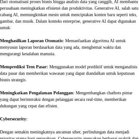
Dari otomatisasi proses bisnis hingga analisis data yang canggih, AI membantu
perusahaan meningkatkan efisiensi dan produktivitas. Generative AI, salah satu
cabang AI, memungkinkan mesin untuk menciptakan konten baru seperti teks,
gambar, dan musik. Dalam konteks enterprise, generative AI dapat digunakan
untuk:
Menghasilkan Laporan Otomatis:
Memanfaatkan algoritma AI untuk
menyusun laporan berdasarkan data yang ada, menghemat waktu dan
mengurangi kesalahan manusia.
Memprediksi Tren Pasar:
Menggunakan model prediktif untuk menganalisis
data pasar dan memberikan wawasan yang dapat diandalkan untuk keputusan
bisnis strategis.
Meningkatkan Pengalaman Pelanggan:
Mengembangkan chatbots pintar
yang dapat berinteraksi dengan pelanggan secara real-time, memberikan
dukungan yang cepat dan efisien.
Cybersecurity:
Dengan semakin meningkatnya ancaman siber, perlindungan data menjadi
prioritas utama bagi perusahaan. Cybersecurity mencakup berbagai praktik dan