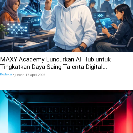
MAXY Academy Luncurkan AI Hub untuk
Tingkatkan Daya Saing Talenta Digital...
Redaksi
-
Jumat, 17 April 2026