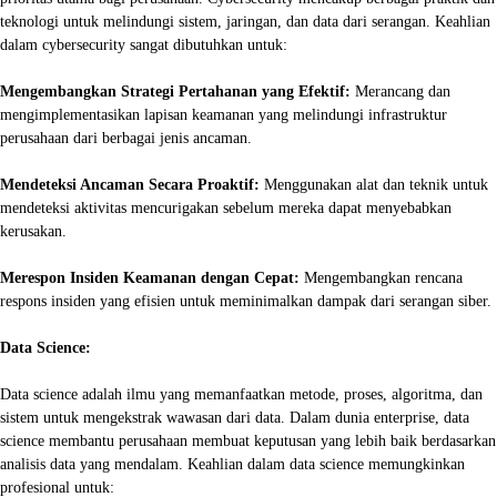
teknologi untuk melindungi sistem, jaringan, dan data dari serangan. Keahlian
dalam cybersecurity sangat dibutuhkan untuk:
Mengembangkan Strategi Pertahanan yang Efektif:
Merancang dan
mengimplementasikan lapisan keamanan yang melindungi infrastruktur
perusahaan dari berbagai jenis ancaman.
Mendeteksi Ancaman Secara Proaktif:
Menggunakan alat dan teknik untuk
mendeteksi aktivitas mencurigakan sebelum mereka dapat menyebabkan
kerusakan.
Merespon Insiden Keamanan dengan Cepat:
Mengembangkan rencana
respons insiden yang efisien untuk meminimalkan dampak dari serangan siber.
Data Science:
Data science adalah ilmu yang memanfaatkan metode, proses, algoritma, dan
sistem untuk mengekstrak wawasan dari data. Dalam dunia enterprise, data
science membantu perusahaan membuat keputusan yang lebih baik berdasarkan
analisis data yang mendalam. Keahlian dalam data science memungkinkan
profesional untuk: