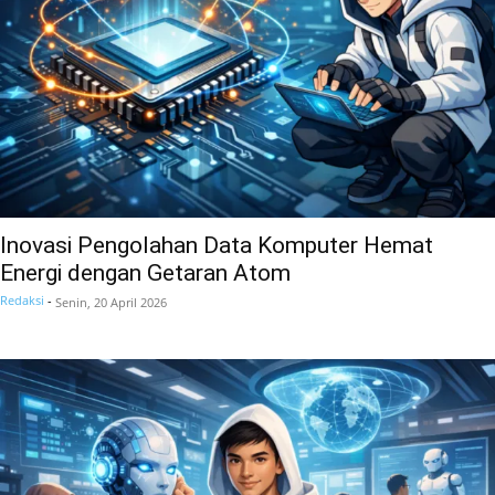
Inovasi Pengolahan Data Komputer Hemat
Energi dengan Getaran Atom
Redaksi
-
Senin, 20 April 2026