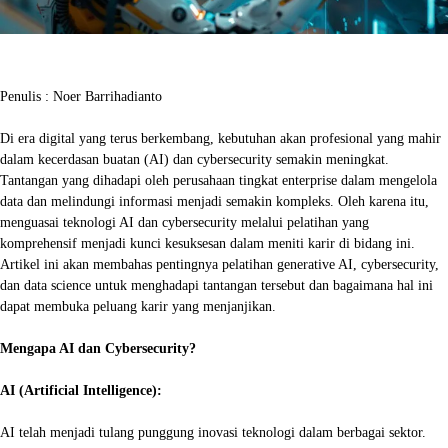
Facebook
X
WhatsApp
Linkedin
Penulis : Noer Barrihadianto
Di era digital yang terus berkembang, kebutuhan akan profesional yang mahir
dalam kecerdasan buatan (AI) dan cybersecurity semakin meningkat.
Tantangan yang dihadapi oleh perusahaan tingkat enterprise dalam mengelola
data dan melindungi informasi menjadi semakin kompleks. Oleh karena itu,
menguasai teknologi AI dan cybersecurity melalui pelatihan yang
komprehensif menjadi kunci kesuksesan dalam meniti karir di bidang ini.
Artikel ini akan membahas pentingnya pelatihan generative AI, cybersecurity,
dan data science untuk menghadapi tantangan tersebut dan bagaimana hal ini
dapat membuka peluang karir yang menjanjikan.
Mengapa AI dan Cybersecurity?
AI (Artificial Intelligence):
AI telah menjadi tulang punggung inovasi teknologi dalam berbagai sektor.