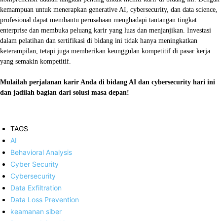
kemampuan untuk menerapkan generative AI, cybersecurity, dan data science,
profesional dapat membantu perusahaan menghadapi tantangan tingkat
enterprise dan membuka peluang karir yang luas dan menjanjikan. Investasi
dalam pelatihan dan sertifikasi di bidang ini tidak hanya meningkatkan
keterampilan, tetapi juga memberikan keunggulan kompetitif di pasar kerja
yang semakin kompetitif.
Mulailah perjalanan karir Anda di bidang AI dan cybersecurity hari ini
dan jadilah bagian dari solusi masa depan!
TAGS
AI
Behavioral Analysis
Cyber Security
Cybersecurity
Data Exfiltration
Data Loss Prevention
keamanan siber