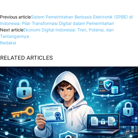
Facebook
X
WhatsApp
Linkedin
Previous article
Sistem Pemerintahan Berbasis Elektronik (SPBE) di
Indonesia: Pilar Transformasi Digital dalam Pemerintahan
Next article
Ekonomi Digital Indonesia: Tren, Potensi, dan
Tantangannya
Redaksi
RELATED ARTICLES