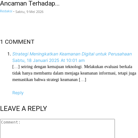
Ancaman Terhadap...
Redaksi
-
Sabtu, 9 Mei 2026
1 COMMENT
Strategi Meningkatkan Keamanan Digital untuk Perusahaan
Sabtu, 18 Januari 2025 At 10:01 am
[…] seiring dengan kemajuan teknologi. Melakukan evaluasi berkala
tidak hanya membantu dalam menjaga keamanan informasi, tetapi juga
memastikan bahwa strategi keamanan […]
Reply
LEAVE A REPLY