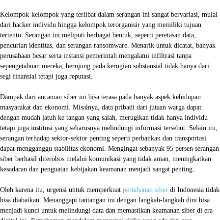
Kelompok-kelompok yang terlibat dalam serangan ini sangat bervariasi, mulai
dari hacker individu hingga kelompok terorganisir yang memiliki tujuan
tertentu. Serangan ini meliputi berbagai bentuk, seperti peretasan data,
pencurian identitas, dan serangan ransomware. Menarik untuk dicatat, banyak
perusahaan besar serta instansi pemerintah mengalami infiltrasi tanpa
sepengetahuan mereka, berujung pada kerugian substansial tidak hanya dari
segi finansial tetapi juga reputasi.
Dampak dari ancaman siber ini bisa terasa pada banyak aspek kehidupan
masyarakat dan ekonomi. Misalnya, data pribadi dari jutaan warga dapat
dengan mudah jatuh ke tangan yang salah, merugikan tidak hanya individu
tetapi juga institusi yang seharusnya melindungi informasi tersebut. Selain itu,
serangan terhadap sektor-sektor penting seperti perbankan dan transportasi
dapat mengganggu stabilitas ekonomi. Mengingat sebanyak 95 persen serangan
siber berhasil diterobos melalui komunikasi yang tidak aman, meningkatkan
kesadaran dan penguatan kebijakan keamanan menjadi sangat penting.
Oleh karena itu, urgensi untuk memperkuat
pertahanan siber
di Indonesia tidak
bisa diabaikan. Menanggapi tantangan ini dengan langkah-langkah dini bisa
menjadi kunci untuk melindungi data dan memastikan keamanan siber di era