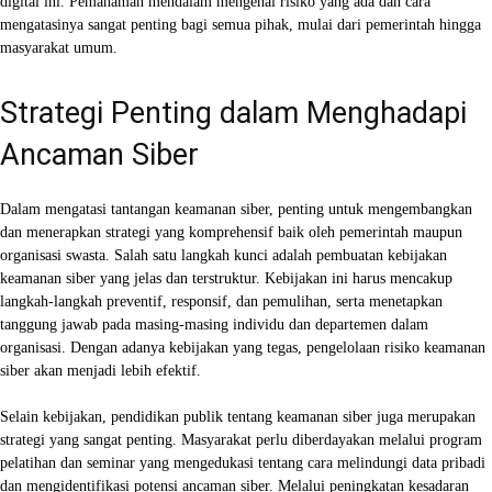
digital ini. Pemahaman mendalam mengenai risiko yang ada dan cara
mengatasinya sangat penting bagi semua pihak, mulai dari pemerintah hingga
masyarakat umum.
Strategi Penting dalam Menghadapi
Ancaman Siber
Dalam mengatasi tantangan keamanan siber, penting untuk mengembangkan
dan menerapkan strategi yang komprehensif baik oleh pemerintah maupun
organisasi swasta. Salah satu langkah kunci adalah pembuatan kebijakan
keamanan siber yang jelas dan terstruktur. Kebijakan ini harus mencakup
langkah-langkah preventif, responsif, dan pemulihan, serta menetapkan
tanggung jawab pada masing-masing individu dan departemen dalam
organisasi. Dengan adanya kebijakan yang tegas, pengelolaan risiko keamanan
siber akan menjadi lebih efektif.
Selain kebijakan, pendidikan publik tentang keamanan siber juga merupakan
strategi yang sangat penting. Masyarakat perlu diberdayakan melalui program
pelatihan dan seminar yang mengedukasi tentang cara melindungi data pribadi
dan mengidentifikasi potensi ancaman siber. Melalui peningkatan kesadaran