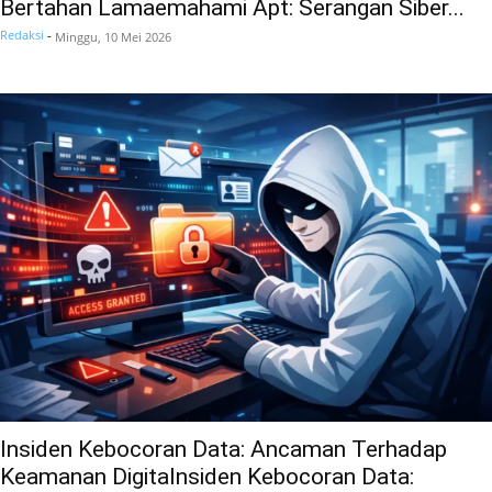
Bertahan Lamaemahami Apt: Serangan Siber...
Redaksi
-
Minggu, 10 Mei 2026
Insiden Kebocoran Data: Ancaman Terhadap
Keamanan Digitalnsiden Kebocoran Data: