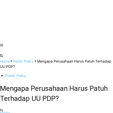
Home
Public Policy
Mengapa Perusahaan Harus Patuh Terhadap
UU PDP?
Public Policy
Mengapa Perusahaan Harus Patuh
Terhadap UU PDP?
By
Redaksi