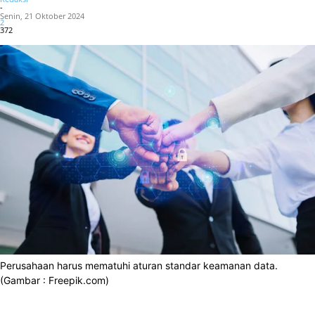
-
Senin, 21 Oktober 2024
2
372
Perusahaan harus mematuhi aturan standar keamanan data.
(Gambar : Freepik.com)
Facebook
X
WhatsApp
Linkedin