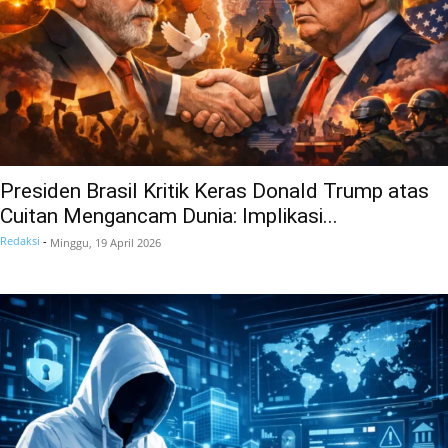
Presiden Brasil Kritik Keras Donald Trump atas
Cuitan Mengancam Dunia: Implikasi...
Redaksi
-
Minggu, 19 April 2026