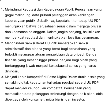
Melindungi Reputasi dan Kepercayaan Publik Perusahaan yang
gagal melindungi data pribadi pelanggan akan kehilangan
kepercayaan publik. Sebaliknya, kepatuhan terhadap UU PDP
menunjukkan bahwa perusahaan serius dalam menjaga privasi
dan keamanan pelanggan. Dalam jangka panjang, hal ini akan
memperkuat reputasi dan meningkatkan loyalitas pelanggan.
Menghindari Sanksi Berat UU PDP menetapkan sanksi
administratif dan pidana yang berat bagi perusahaan yang
terbukti melanggar aturan pengelolaan data pribadi. Denda
finansial yang besar hingga pidana penjara bagi pihak yang
bertanggung jawab menjadi konsekuensi serius yang harus
dihindari.
Menjadi Lebih Kompetitif di Pasar Digital Dalam dunia bisnis yang
semakin digital, kepatuhan terhadap regulasi seperti UU PDP
dapat menjadi keunggulan kompetitif. Perusahaan yang
memastikan data pelanggan terlindungi dengan baik akan lebih
dipercaya oleh konsumen, mitra bisnis, dan investor.