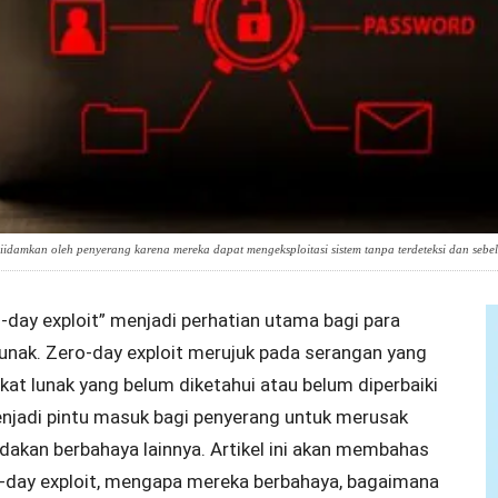
idamkan oleh penyerang karena mereka dapat mengeksploitasi sistem tanpa terdeteksi dan sebel
o-day exploit” menjadi perhatian utama bagi para
unak. Zero-day exploit merujuk pada serangan yang
t lunak yang belum diketahui atau belum diperbaiki
enjadi pintu masuk bagi penyerang untuk merusak
dakan berbahaya lainnya. Artikel ini akan membahas
day exploit, mengapa mereka berbahaya, bagaimana