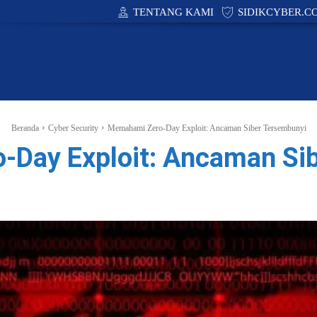
TENTANG KAMI
SIDIKCYBER.C
CYBER SECURITY
ACADEMY
PUBLIC POLIC
Beranda
Cyber Security
Memahami Zero-Day Exploit: Ancaman Siber Tersembunyi
Day Exploit: Ancaman Si
Facebook
X