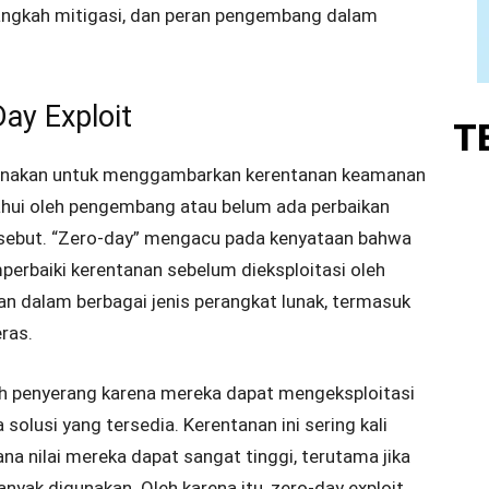
 langkah mitigasi, dan peran pengembang dalam
y Exploit
T
igunakan untuk menggambarkan kerentanan keamanan
ahui oleh pengembang atau belum ada perbaikan
ersebut. “Zero-day” mengacu pada kenyataan bahwa
erbaiki kerentanan sebelum dieksploitasi oleh
an dalam berbagai jenis perangkat lunak, termasuk
eras.
h penyerang karena mereka dapat mengeksploitasi
olusi yang tersedia. Kerentanan ini sering kali
ana nilai mereka dapat sangat tinggi, terutama jika
yak digunakan. Oleh karena itu, zero-day exploit