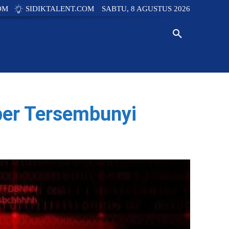
OM
SIDIKTALENT.COM
SABTU, 8 AGUSTUS 2026
Y
TECH
INNOVATION
NEWS
ber Tersembunyi
WhatsApp
Linkedin
Copy URL