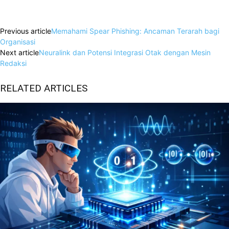
Facebook
X
WhatsApp
Linkedin
Previous article
Memahami Spear Phishing: Ancaman Terarah bagi
Organisasi
Next article
Neuralink dan Potensi Integrasi Otak dengan Mesin
Redaksi
RELATED ARTICLES