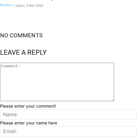
Redaksi
-
Sabtu, 9 Mei 2026
NO COMMENTS
LEAVE A REPLY
Please enter your comment!
Please enter your name here