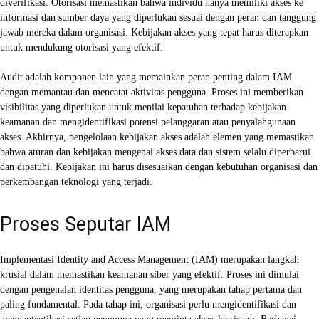
diverifikasi. Otorisasi memastikan bahwa individu hanya memiliki akses ke
informasi dan sumber daya yang diperlukan sesuai dengan peran dan tanggung
jawab mereka dalam organisasi. Kebijakan akses yang tepat harus diterapkan
untuk mendukung otorisasi yang efektif.
Audit adalah komponen lain yang memainkan peran penting dalam IAM
dengan memantau dan mencatat aktivitas pengguna. Proses ini memberikan
visibilitas yang diperlukan untuk menilai kepatuhan terhadap kebijakan
keamanan dan mengidentifikasi potensi pelanggaran atau penyalahgunaan
akses. Akhirnya, pengelolaan kebijakan akses adalah elemen yang memastikan
bahwa aturan dan kebijakan mengenai akses data dan sistem selalu diperbarui
dan dipatuhi. Kebijakan ini harus disesuaikan dengan kebutuhan organisasi dan
perkembangan teknologi yang terjadi.
Proses Seputar IAM
Implementasi Identity and Access Management (IAM) merupakan langkah
krusial dalam memastikan keamanan siber yang efektif. Proses ini dimulai
dengan pengenalan identitas pengguna, yang merupakan tahap pertama dan
paling fundamental. Pada tahap ini, organisasi perlu mengidentifikasi dan