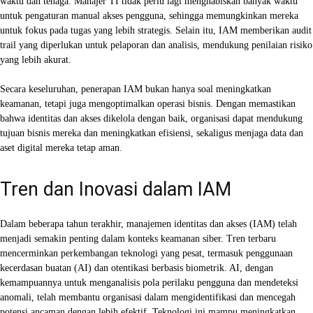
waktu dan tenaga. Manajer TI tidak perlu lagi menghabiskan banyak waktu
untuk pengaturan manual akses pengguna, sehingga memungkinkan mereka
untuk fokus pada tugas yang lebih strategis. Selain itu, IAM memberikan audit
trail yang diperlukan untuk pelaporan dan analisis, mendukung penilaian risiko
yang lebih akurat.
Secara keseluruhan, penerapan IAM bukan hanya soal meningkatkan
keamanan, tetapi juga mengoptimalkan operasi bisnis. Dengan memastikan
bahwa identitas dan akses dikelola dengan baik, organisasi dapat mendukung
tujuan bisnis mereka dan meningkatkan efisiensi, sekaligus menjaga data dan
aset digital mereka tetap aman.
Tren dan Inovasi dalam IAM
Dalam beberapa tahun terakhir, manajemen identitas dan akses (IAM) telah
menjadi semakin penting dalam konteks keamanan siber. Tren terbaru
mencerminkan perkembangan teknologi yang pesat, termasuk penggunaan
kecerdasan buatan (AI) dan otentikasi berbasis biometrik. AI, dengan
kemampuannya untuk menganalisis pola perilaku pengguna dan mendeteksi
anomali, telah membantu organisasi dalam mengidentifikasi dan mencegah
potensi ancaman dengan lebih efektif. Teknologi ini mampu meningkatkan