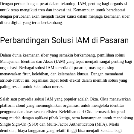
Dengan perkembangan pesat dalam teknologi IAM, penting bagi organisasi
untuk tetap mengikuti tren dan inovasi ini. Kemampuan untuk beradaptasi
dengan perubahan akan menjadi faktor kunci dalam menjaga keamanan siber
di era digital yang terus berkembang.
Perbandingan Solusi IAM di Pasaran
Dalam dunia keamanan siber yang semakin berkembang, pemilihan solusi
Manajemen Identitas dan Akses (IAM) yang tepat menjadi sangat penting bagi
organisasi. Berbagai solusi IAM tersedia di pasaran, masing-masing
menawarkan fitur, kelebihan, dan kelemahan khusus. Dengan memahami
atribut-atribut ini, organisasi dapat lebih efektif dalam memilih solusi yang
paling sesuai untuk kebutuhan mereka.
Salah satu penyedia solusi IAM yang populer adalah Okta. Okta menawarkan
platform cloud yang memungkinkan organisasi untuk mengelola identitas
pengguna dan akses secara efisien. Kelebihan dari Okta termasuk integrasi
yang mudah dengan aplikasi pihak ketiga, serta kemampuan untuk mendukung
Single Sign-On (SSO) dan Multi-Factor Authentication (MFA). Meski
demikian, biaya langganan yang relatif tinggi bisa menjadi kendala bagi