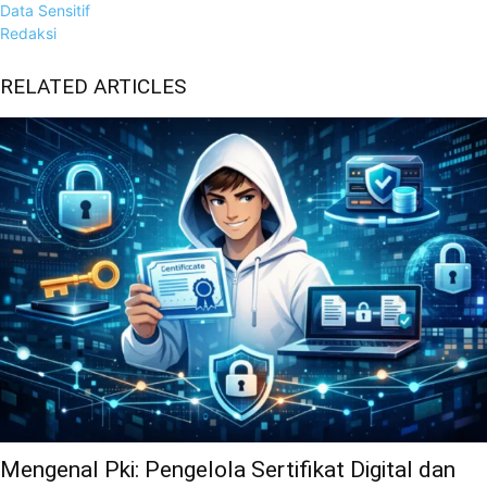
Data Sensitif
Redaksi
RELATED ARTICLES
Mengenal Pki: Pengelola Sertifikat Digital dan