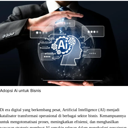
Adopsi Ai untuk Bisnis
Facebook
X
WhatsApp
Linkedin
Di era digital yang berkembang pesat, Artificial Intelligence (AI) menjadi
katalisator transformasi operasional di berbagai sektor bisnis. Kemampuannya
untuk mengotomatisasi proses, meningkatkan efisiensi, dan menghasilkan
wawasan strategis membuat AI semakin relevan dalam menghadapi persaingan