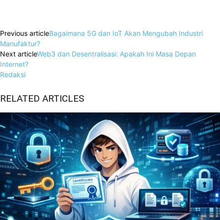
Facebook
X
WhatsApp
Linkedin
Previous article
Bagaimana 5G dan IoT Akan Mengubah Industri
Manufaktur?
Next article
Web3 dan Desentralisasi: Apakah Ini Masa Depan
Internet?
Redaksi
RELATED ARTICLES