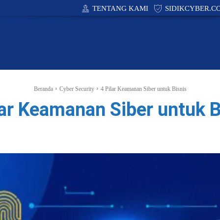
TENTANG KAMI
SIDIKCYBER.C
CYBER SECURITY
ACADEMY
PUBLIC POLIC
Beranda
Cyber Security
4 Pilar Keamanan Siber untuk Bisnis
lar Keamanan Siber untuk B
Facebook
X