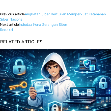
Facebook
X
WhatsApp
Linkedin
Previous article
Angkatan Siber Bertujuan Memperkuat Ketahanan
Siber Nasional
Next article
Indodax Kena Serangan Siber
Redaksi
RELATED ARTICLES