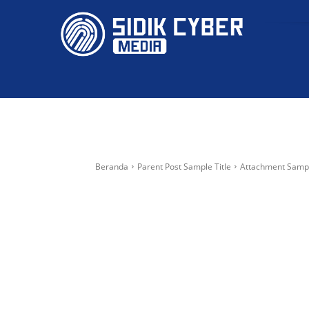
HOME
Beranda
Parent Post Sample Title
Attachment Sampl