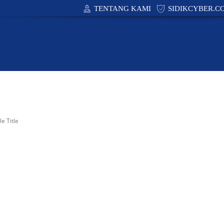
TENTANG KAMI
SIDIKCYBER.C
CYBER SECURITY
ACADEMY
PUBLIC POLIC
e Title