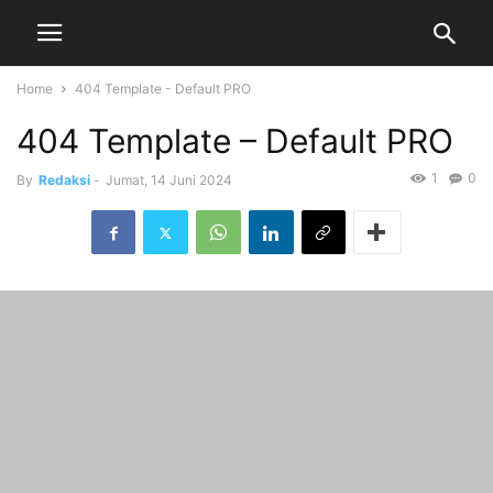
Home
404 Template - Default PRO
404 Template – Default PRO
1
0
By
Redaksi
-
Jumat, 14 Juni 2024