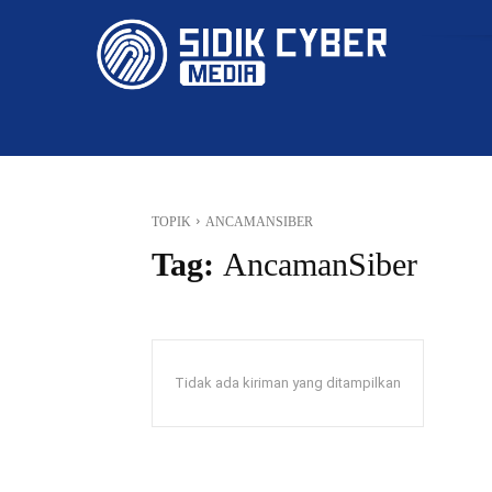
HOME
TOPIK
ANCAMANSIBER
Tag:
AncamanSiber
Tidak ada kiriman yang ditampilkan